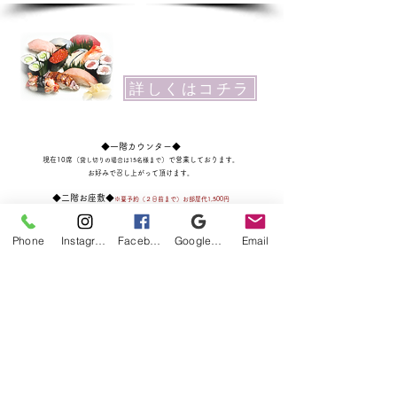
詳しくはコチラ
​◆一階カウンター◆
現在10席
（
）
で営業しております。
貸し切りの場合は15名様まで
お好みで召し上がって頂けます。
◆二階お座敷◆
※要予約（２日前まで）お部屋代1,500円
​※現在は、
ご利用を控えさせて頂いております.
Phone
Instagram
Facebook
Google ビジネスプロフィール
Email