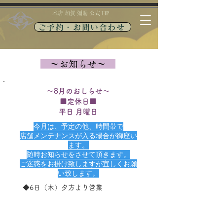
​本店 加賀 彌助 公式 HP
ご予約・お問い合わせ
​ ～お知らせ～
～8月のおしらせ～​
■定休日■
平日 月曜日
今月は、予定の他、時間帯で
店舗メンテナンスが入る場合が御座い
ます。
随時お知らせをさせて頂きます。
ご迷惑をお掛け致しますが宜しくお願
い致します。
◆6日（木）夕方より営業​